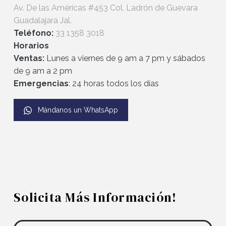
Av. De las Américas #453 Col. Ladrón de Guevara
Guadalajara Jal.
Teléfono:
33 1358 3018
Horarios
Ventas:
L
unes a viernes de 9 am a 7 pm y
sábados
de 9 am a 2 pm
Emergencias
: 24 horas todos los días
Mándanos un WhatsApp
Solicita Más Información!