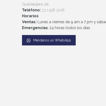
Guadalajara Jal.
Teléfono:
33 1358 3018
Horarios
Ventas:
L
unes a viernes de 9 am a 7 pm y
sába
Emergencias
: 24 horas todos los días
Mándanos un WhatsApp