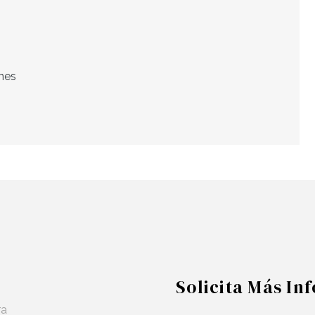
nes
Solicita Más In
ra