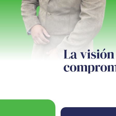
La visió
comprome