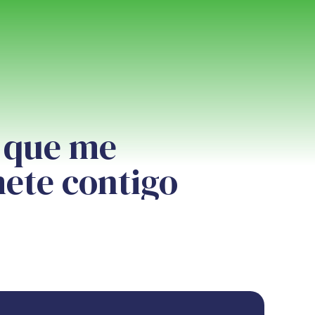
n que me
te contigo